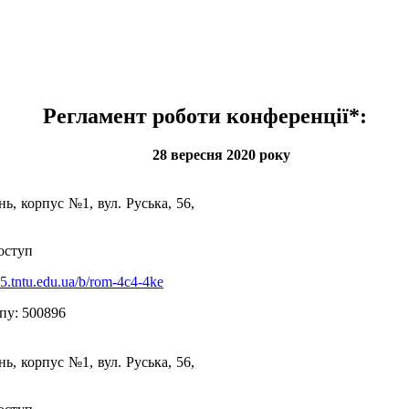
Регламент роботи конференції
*
:
28
вересня
2020 року
нь, корпус №1, вул. Руська, 56,
оступ
be5.tntu.edu.ua/b/rom-4c4-4ke
пу: 500896
нь, корпус №1, вул. Руська, 56,