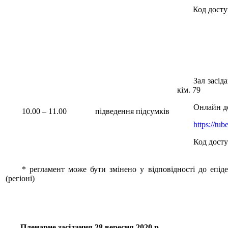
Код досту
Зал засід
кім. 79
Онлайн д
10.00 – 11.00
підведення підсумків
https://tu
Код досту
* регламент може бути змінено у відповідності до епідем
(регіоні)
Пленарне засідання
28
вересня
2020 р.