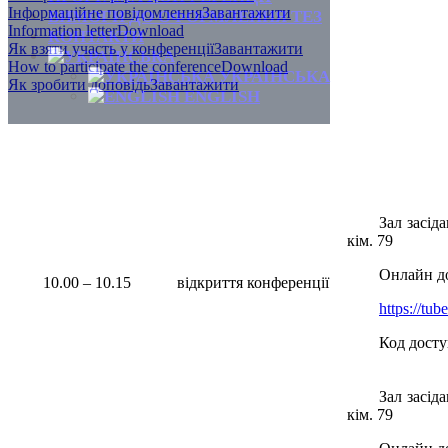
Інформаційне повідомлення
Завантажити
ВИМОГИ ДО ОФОРМЛЕННЯ ТЕЗ
Information letter
Download
КОНТАКТИ
Як взяти участь у конференції
Завантажити
How to participate the conference
Download
УКРАЇНСЬКА
Як зробити доповідь
Завантажити
ENGLISH
Зал засіда
кім. 79
Онлайн д
10.00 – 10.15
відкриття конференції
https://tu
Код досту
Зал засіда
кім. 79