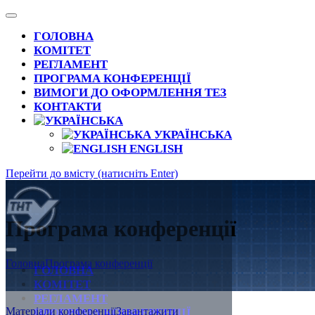
ГОЛОВНА
КОМІТЕТ
РЕГЛАМЕНТ
ПРОГРАМА КОНФЕРЕНЦІЇ
ВИМОГИ ДО ОФОРМЛЕННЯ ТЕЗ
КОНТАКТИ
УКРАЇНСЬКА
ENGLISH
Перейти до вмісту (натисніть Enter)
Програма конференції
Міжнародна наукова конференція "Іван
Головна
Програма конференції
Пулюй: життя в ім'я науки та України"
ГОЛОВНА
КОМІТЕТ
РЕГЛАМЕНТ
Матеріали конференції
Завантажити
ПРОГРАМА КОНФЕРЕНЦІЇ