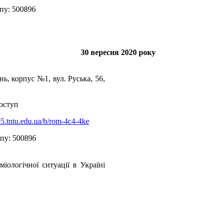
пу: 500896
30
вересня
2020 року
ань, корпус №1, вул. Руська, 56,
оступ
be5.tntu.edu.ua/b/rom-4c4-4ke
пу: 500896
іологічної ситуації в Україні