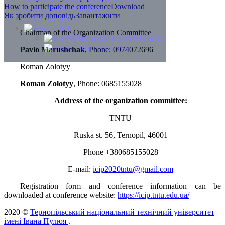
How to participate the conference
Download
CALL FOR PAPERS
Як зробити доповідь
Завантажити
CONTACTS
Chairman of the Organization Committee
УКРАЇНСЬКА
ENGLISH
Pavlo Marushchak
, Phone: 0974072696
Roman Zolotyy
Roman Zolotyy
, Phone: 0685155028
Address of the organization committee:
TNTU
Ruska st. 56, Ternopil, 46001
Phone +380685155028
E-mail:
icip2020tntu@gmail.com
Registration form and conference information can be
downloaded at conference website:
https://icip.tntu.edu.ua/
2020 ©
Тернопільський національний технічний університет
імені Івана Пулюя
.