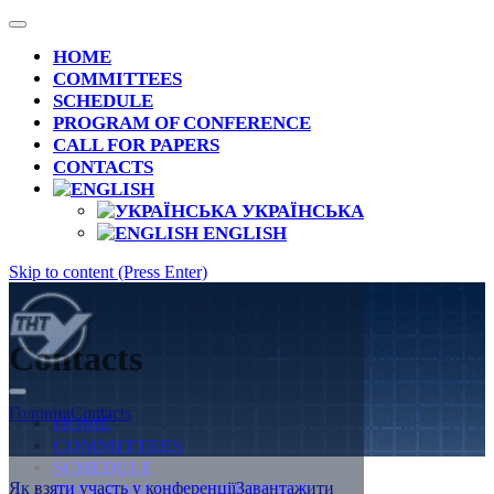
HOME
COMMITTEES
SCHEDULE
PROGRAM OF CONFERENCE
CALL FOR PAPERS
CONTACTS
УКРАЇНСЬКА
ENGLISH
Skip to content (Press Enter)
Contacts
Ivan Puluj: life in the name of science and
Головна
Contacts
Ukraine (dedicated to the 175th anniversary of his
HOME
birth)
COMMITTEES
SCHEDULE
Як взяти участь у конференції
Завантажити
PROGRAM OF CONFERENCE